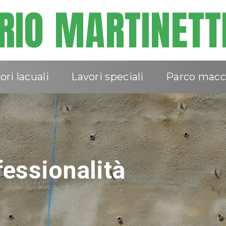
IO MARTINETT
ori lacuali
Lavori speciali
Parco macc
olidata in diversi se
essionalità
gliare: 5 generazioni