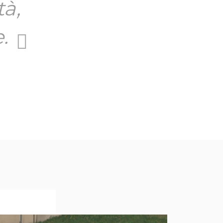
tà,
.