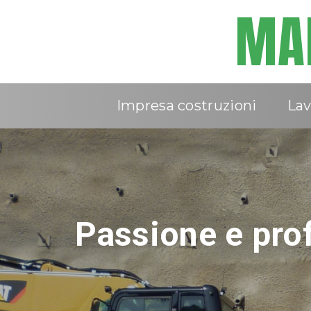
MAR
Impresa costruzioni
Lav
Esperienza cons
Passione e prof
Tradizione fami
100 anni